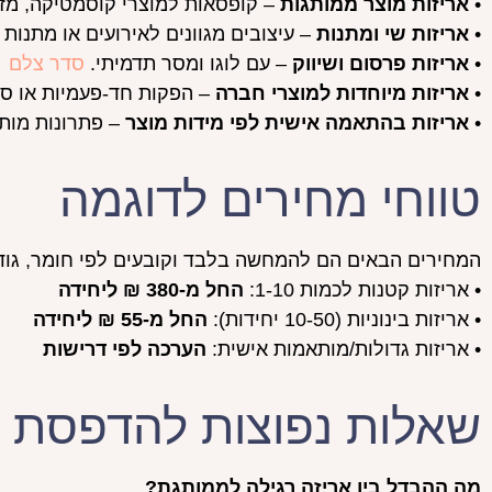
•
אריזות מוצר ממותגות
– קופסאות למוצרי קוסמטיקה, מזון
•
אריזות שי ומתנות
– עיצובים מגוונים לאירועים או מתנות
•
אריזות פרסום ושיווק
– עם לוגו ומסר תדמיתי.
סדר צלם
•
אריזות מיוחדות למוצרי חברה
– הפקות חד-פעמיות או ס
•
אריזות בהתאמה אישית לפי מידות מוצר
– פתרונות מות
טווחי מחירים לדוגמה
המחירים הבאים הם להמחשה בלבד וקובעים לפי חומר, גודל
• אריזות קטנות לכמות 1-10:
החל מ-380 ₪ ליחידה
• אריזות בינוניות (10-50 יחידות):
החל מ-55 ₪ ליחידה
• אריזות גדולות/מותאמות אישית:
הערכה לפי דרישות
שאלות נפוצות להדפסת א
מה ההבדל בין אריזה רגילה לממותגת?