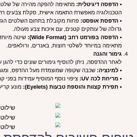
• הדפסה דיגיטלית:
מתאימה להפקה מהירה של שלטים 
הטכנולוגיה מאפשרת התאמה אישית, סקלת צבעים רחב
• הדפסת אופסט:
פחות מקובלת בתחום השלטים הגדול
גדולה של עותקים קטנים, עם איכות צבע מעולה.
• הדפסה בפורמט רחב (Wide Format):
מתאימה במיוחד לשלטי חוצות, באנרים, ורולאפים.
גימור והגנה
לאחר ההדפסה, ניתן להוסיף גימורים שונים כדי להגן 
• למינציה:
שכבה שקופה שמוצמדת מעל ההדפס, ומגנה 
• מריחת לכה UV:
ציפוי נוסף המוסיף עמידות בפני קרני UV ונזקי מזג האו
• תפירת קצוות והוספת טבעות (Eyelets):
מונע קריע