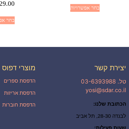
29.00
בחר אפשרויות
בחר אפ
יצירת קשר
מוצרי דפוס
טל. 03-6393988
הדפסת ספרים
yosi@sdar.co.il
הדפסת אריזות
הכתובת שלנו:
הדפסת חוברות
לבנדה 28-30, תל אביב
קצת עלי
שעות פעילות: